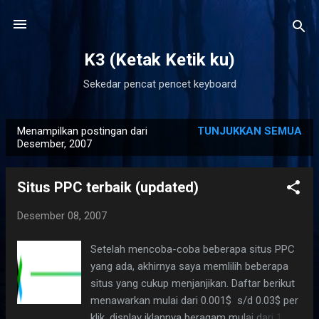
Langsung ke konten utama
K3 (Ketak Ketik ku)
Sekedar pencat pencet keyboard
Menampilkan postingan dari
TUNJUKKAN SEMUA
P
Desember, 2007
o
s
Situs PPC terbaik (updated)
t
i
Desember 08, 2007
n
Setelah mencoba-coba beberapa situs PPC
g
yang ada, akhirnya saya memlilih beberapa
a
situs yang cukup menjanjikan. Daftar berikut
n
menawarkan mulai dari 0.001$ s/d 0.03$ per
klik, display iklannya beragam mulai dari 1