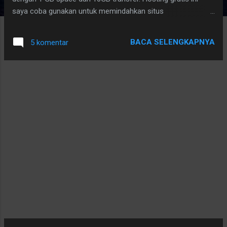
saya coba gunakan untuk memindahkan situs
kamusgaul.com yang sebelumnya di 000webhost
dikarenakan seering munculnya error di hosting sebelumnya
BACA SELENGKAPNYA
5 komentar
ini ( heheheh maklum gratisan). Yang menarik dari
webenabled adalah tidak seperti hosting pada umumnya,
khususnya pada control panel dll. Di hosting ini tidak
diketemukan cpanel atau sejenisnya, jadi cukup susah bagi
yang terbiasa menggunakan cpanel yang diberikan menu
instalasi software saja untuk file manager dll tidak ada. Untuk
mengatikannya diberikan linux shell untuk melakukannya, jadi
hosting ini sangat cocok bagi penyuka linux command line.
Update, upgrade, edit, backup dll dilakukan via ssh ... Hosting
ini juga sangat support dengan drupal, banyak versi drupal
yang ditawarkan dalam hosting ini. ...