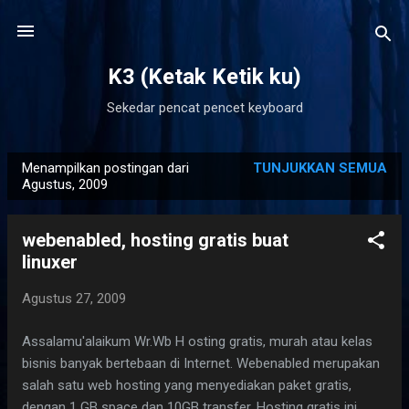
Langsung ke konten utama
K3 (Ketak Ketik ku)
Sekedar pencat pencet keyboard
Menampilkan postingan dari
TUNJUKKAN SEMUA
P
Agustus, 2009
o
s
webenabled, hosting gratis buat
t
linuxer
i
n
Agustus 27, 2009
g
Assalamu'alaikum Wr.Wb H osting gratis, murah atau kelas
a
bisnis banyak bertebaan di Internet. Webenabled merupakan
n
salah satu web hosting yang menyediakan paket gratis,
dengan 1 GB space dan 10GB transfer. Hosting gratis ini