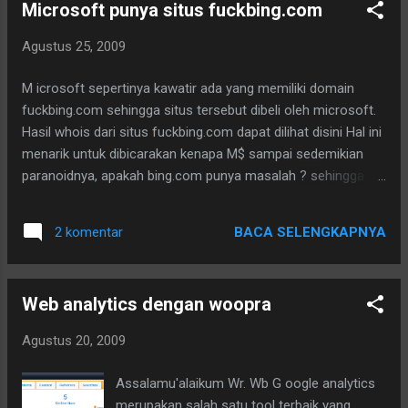
Microsoft punya situs fuckbing.com
Agustus 25, 2009
M icrosoft sepertinya kawatir ada yang memiliki domain
fuckbing.com sehingga situs tersebut dibeli oleh microsoft.
Hasil whois dari situs fuckbing.com dapat dilihat disini Hal ini
menarik untuk dibicarakan kenapa M$ sampai sedemikian
paranoidnya, apakah bing.com punya masalah ? sehingga
sebegitunya ketakutan akan dikata-katai ? atau ada alasan
lainnya ?. Hasil pencarian "fuck bing" di google saat blog ini
BACA SELENGKAPNYA
2 komentar
ditulis sebanyak 4.540 sedangkan di bing sendiri di dapat 88.
Bing.com sendiri merupakan search engine baru besutan dari
M$ yang tentunya masih belum dapat dinilai kehandalannya,
Web analytics dengan woopra
query "bing problem" di google menghasilkan 4.920 record.
Agustus 20, 2009
Assalamu'alaikum Wr. Wb G oogle analytics
merupakan salah satu tool terbaik yang