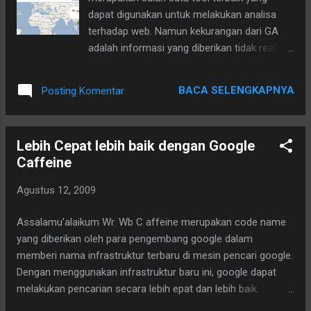
dapat digunakan untuk melakukan analisa
terhadap web. Namun kekurangan dari GA
adalah informasi yang diberikan tidak real
time. Nah ini yang coba ditawarkan oleh
woopra , dengan woopra memungkinkan kita
BACA SELENGKAPNYA
Posting Komentar
untuk memonitor trafik pengunjung secara
real time, seperti terlihat pada gambar berikut
: Dari gambar di atas terlihat tampilan live
Lebih Cepat lebih baik dengan Google
dari pengujung web, juga grafik banyaknya
Caffeine
pengujung per hari. Woopra merupakan
layanan berbayar untuk analitik namun
Agustus 12, 2009
karena saat ini masih dalam versi beta
ditawarkan secara gratis dan dibatasi
Assalamu'alaikum Wr. Wb C affeine merupakan code name
pageview nya sampe 10.000 versi betanya.
yang diberikan oleh para pengembang google dalam
Silahkan daftar dan ditunggu persetujuannya,
memberi nama infrastruktur terbaru di mesin pencari google.
biasanya cukup lama 1-2 mingguan baru
Dengan menggunakan infrastruktur baru ini, google dapat
disetujui. Jika sudah disetujui tinggal install
melakukan pencarian secara lebih epat dan lebih baik.
script dan trafik live bisa kita analisa dan
Pengembangan infrastruktur ini sangat erat kaitannya