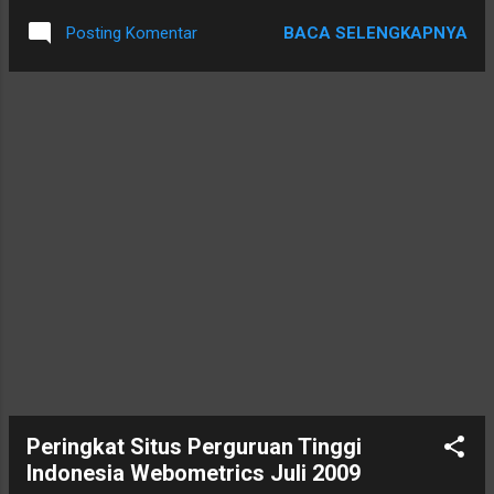
nikmati. Semoga bermanfaat
dengan munculnya mesin pencari besutan microsoft yakni
Wassalamu'alaikum Wr. Wb
BACA SELENGKAPNYA
Posting Komentar
bing yang cukup menarik. Untuk mencoba google baru ini
silahkan klik disini . Hasil pencarian dengan mesin google
yang baru ini juga memberikan perbedaan dengan mesin
lama, seperti pengecekan terhadap link, site dan jumlah
pencarian. Mesin baru gogle ini menghasilkan pencarian lebih
banyak daripada yang lama, sebagai contoh pada saat
tulisan ini ditulis pencarian frasa kamus gaul menghasilkan
84.600 menggunakan google lama dan 172.000 untuk mesin
baru, juga index terhadap situs, site:kamusgaul.com
menghasilkan 568 (lama) dan 675 (baru). Dari hasil sekilas
google baru lebih cepat melakukan index dan l...
Peringkat Situs Perguruan Tinggi
Indonesia Webometrics Juli 2009