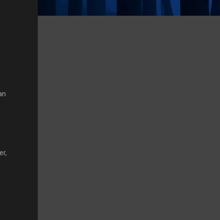
an
er,