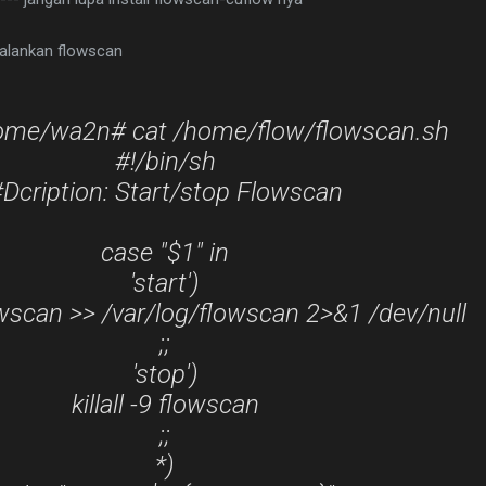
jalankan flowscan
home/wa2n# cat /home/flow/flowscan.sh
#!/bin/sh
Dcription: Start/stop Flowscan
case "$1" in
'start')
wscan >> /var/log/flowscan 2>&1 /dev/null
;;
'stop')
killall -9 flowscan
;;
*)