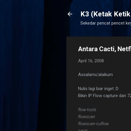
K3 (Ketak Ketik
Sekedar pencat pencet ke
Antara Cacti, Net
April 16, 2008
Assalamu'alaikum
Nulis lagi biar inget :D
Bikin IP Flow capture dari 
flow-tools
flowscan
flowscan-cuflow
cacti