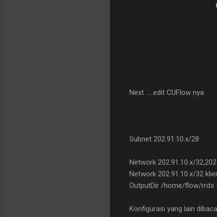
Next .....edit CUFlow nya
Subnet 202.91.10.x/28
Network 202.91.10.x/32,202.
Network 202.91.10.x/32 klie
OutputDir /home/flow/rrds <
Konfigurasi yang lain dibaca 