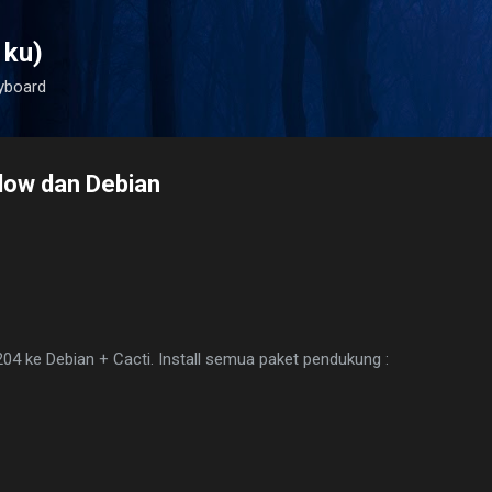
Langsung ke konten utama
 ku)
yboard
flow dan Debian
7204 ke Debian + Cacti. Install semua paket pendukung :