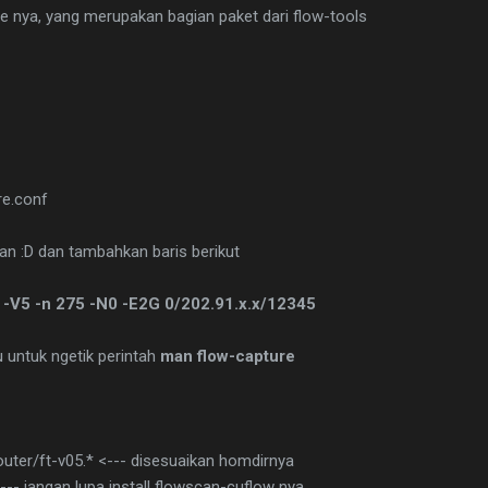
re nya, yang merupakan bagian paket dari flow-tools
re.conf
an :D dan tambahkan baris berikut
 -V5 -n 275 -N0 -E2G 0/202.91.x.x/12345
u untuk ngetik perintah
man flow-capture
uter/ft-v05.* <--- disesuaikan homdirnya
-- jangan lupa install flowscan-cuflow nya