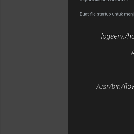
Buat file startup untuk men
logserv:/
#
/usr/bin/flo