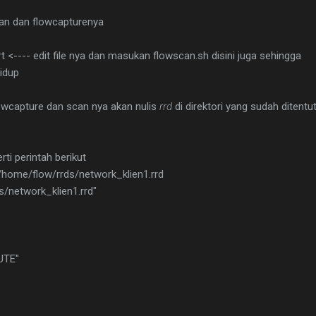
can dan flowcapturenya
rt <---- edit file nya dan masukan flowscan.sh disini juga sehingga
idup
wcapture dan scan nya akan nulis
rrd
di direktori yang sudah ditentu
rti perintah berikut
/home/flow/rrds/network_klien1.rrd
s/network_klien1.rrd"
UTE"