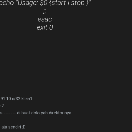
echo "Usage: $0 {start | stop }"
;;
esac
exit 0
91.10.x/32 klein1
n2
-------- di buat dolo yah direktorinya
aja sendiri :D