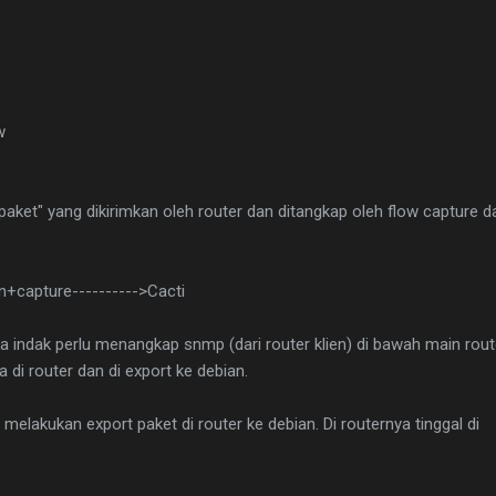
w
aket" yang dikirimkan oleh router dan ditangkap oleh flow capture d
n+capture---------->Cacti
a indak perlu menangkap snmp (dari router klien) di bawah main rout
 di router dan di export ke debian.
melakukan export paket di router ke debian. Di routernya tinggal di