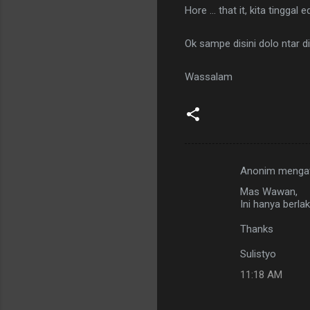
Hore ... that it, kita tinggal 
Ok sampe disini dolo ntar di
Wassalam
Anonim menga
K
Mas Wawan,
o
Ini hanya berlak
m
Thanks
e
Sulistyo
n
t
11:18 AM
a