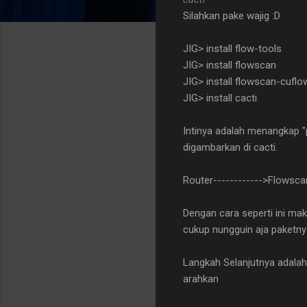
Silahkan pake wajig :D
JIG> install flow-tools
JIG> install flowscan
JIG> install flowscan-cuflo
JIG> install cacti
Intinya adalah menangkap "p
digambarkan di cacti.
Router------------>Flowsca
Dengan cara seperti ini mak
cukup nungguin aja paketnya
Langkah Selanjutnya adalah 
arahkan