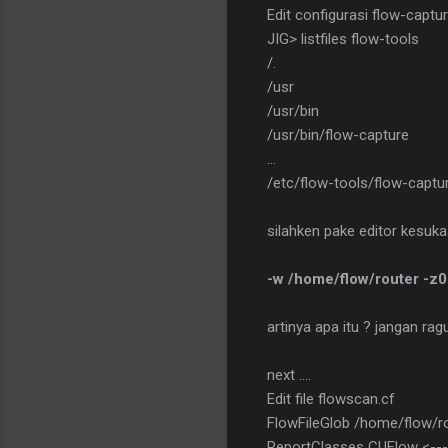
Edit configurasi flow-captu
JIG> listfiles flow-tools
/.
/usr
/usr/bin
/usr/bin/flow-capture
...
/etc/flow-tools/flow-captu
silahken pake editor kesuka
-w /home/flow/router -z0
artinya apa itu ? jangan rag
next ....
Edit file flowscan.cf
FlowFileGlob /home/flow/ro
ReportClasses CUFlow <----