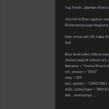
Yup Finish , jalankan flows
/etc/init.d/flow-capture sta
flowscannya juga langsung 
Kalo smua dah OK maka flo
tadi
Bisa dicek pake rrdtool sepe
/home/wa2n# rrdtool info 
filename = "/home/flow/rrd
rrd_version = "0003"
step = 300
last_update = 1208313861
ds[in_bytes].type = "ABSOL
dan....seterusnya ....