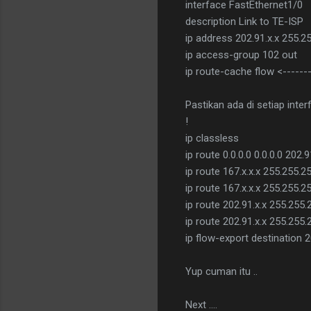
interface FastEthernet1/0
description Link to TE-ISP
ip address 202.91.x.x 255.25
ip access-group 102 out
ip route-cache flow <-------
Pastikan ada di setiap inte
!
ip classless
ip route 0.0.0.0 0.0.0.0 202.9
ip route 167.x.x.x 255.255.25
ip route 167.x.x.x 255.255.25
ip route 202.91.x.x 255.255.
ip route 202.91.x.x 255.255.
ip flow-export destination 2
Yup cuman itu ..
Next ....