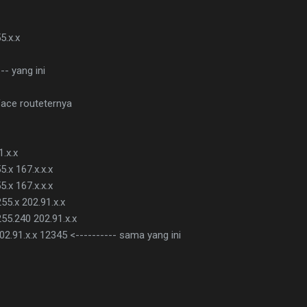
5.x.x
-- yang ini
rface routeternya
1.x.x
5.x 167.x.x.x
5.x 167.x.x.x
255.x 202.91.x.x
255.240 202.91.x.x
02.91.x.x 12345 <---------- sama yang ini