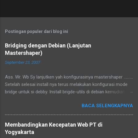
Postingan populer dari blog ini
Bridging dengan Debian (Lanjutan
Mastershaper)
September 23, 2007
Ass. Wr. Wb Sy lanjutken yah konfigurasinya mastershaper ..........
Setelah selesai install nya terus melakukan konfigurasi mode
bridge untuk si debby. Install brigde-utils di debian kemudian
konfigurasi di /etc/network/interfaces tambahkan iface br0
BACA SELENGKAPNYA
inet manual bridge_ports eth1 eth2 bridge_maxwait 0
Konfigurasi di atas akan mengubah eth1 dan eth2 menjadi
bridge, gampangnya kalo kita colokan kabel utp ke eth1 ke
Membandingkan Kecepatan Web PT di
komputer 1 dan eth2 ke komputer 2 maka komputer 1 dan 2
Yogyakarta
menjadi terhubung, karena fungsinya bridge emang seperti itu