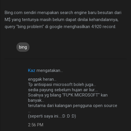
Bing.com sendiri merupakan search engine baru besutan dari
M$ yang tentunya masih belum dapat dinilai kehandalannya,
query "bing problem" di google menghasilkan 4.920 record.
bing
Kaz
mengatakan…
K
enggak heran...
o
Tp antisipasi microsoft boleh juga...
m
sedia payung sebelum hujan air liur....
Soalnya yg bilang "FU*K MICROSOFT" kan
e
banyak...
terutama dari kalangan pengguna open source
n
...
t
(seperti saya ini....:D :D :D)
a
2:56 PM
r