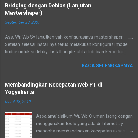
Bridging dengan Debian (Lanjutan
Mastershaper)
September 23, 2007
Ass. Wr. Wb Sy lanjutken yah konfigurasinya mastershaper ..........
Setelah selesai install nya terus melakukan konfigurasi mode
bridge untuk si debby. Install brigde-utils di debian kemudian
konfigurasi di /etc/network/interfaces tambahkan iface br0
BACA SELENGKAPNYA
inet manual bridge_ports eth1 eth2 bridge_maxwait 0
Konfigurasi di atas akan mengubah eth1 dan eth2 menjadi
bridge, gampangnya kalo kita colokan kabel utp ke eth1 ke
Membandingkan Kecepatan Web PT di
komputer 1 dan eth2 ke komputer 2 maka komputer 1 dan 2
Yogyakarta
menjadi terhubung, karena fungsinya bridge emang seperti itu
Maret 13, 2010
hehehehee :D Dengan perintah # brctl show akan terlihat bridge
nya Konfigurasi di atas minimalis,kalo mau lengkap baca
Assalamu'alaikum Wr. Wb C uman iseng dengan
manualnya :D hehehee. Ok bisa langsung di test Komp1---------
menggunakan tools yang ada di Internet sy
----eth1---eth2-------Internet misalnya nge ping ke internet.
mencoba membandingkan kecepatan akses ke
Kalo dahbisa berarti dah jalan, tinggal konfigurasi mastershaper