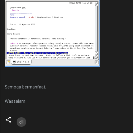
Semoga bermanfaat.
Wassalam
dll