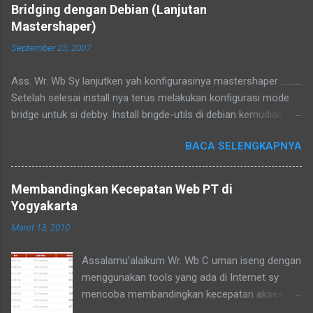
Bridging dengan Debian (Lanjutan
Mastershaper)
September 23, 2007
Ass. Wr. Wb Sy lanjutken yah konfigurasinya mastershaper ..........
Setelah selesai install nya terus melakukan konfigurasi mode
bridge untuk si debby. Install brigde-utils di debian kemudian
konfigurasi di /etc/network/interfaces tambahkan iface br0
BACA SELENGKAPNYA
inet manual bridge_ports eth1 eth2 bridge_maxwait 0
Konfigurasi di atas akan mengubah eth1 dan eth2 menjadi
bridge, gampangnya kalo kita colokan kabel utp ke eth1 ke
Membandingkan Kecepatan Web PT di
komputer 1 dan eth2 ke komputer 2 maka komputer 1 dan 2
Yogyakarta
menjadi terhubung, karena fungsinya bridge emang seperti itu
Maret 13, 2010
hehehehee :D Dengan perintah # brctl show akan terlihat bridge
nya Konfigurasi di atas minimalis,kalo mau lengkap baca
Assalamu'alaikum Wr. Wb C uman iseng dengan
manualnya :D hehehee. Ok bisa langsung di test Komp1---------
menggunakan tools yang ada di Internet sy
----eth1---eth2-------Internet misalnya nge ping ke internet.
mencoba membandingkan kecepatan akses ke
Kalo dahbisa berarti dah jalan, tinggal konfigurasi mastershaper
web-web Perguruan Tinggi di yogyakarta yang