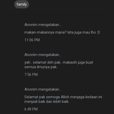
family
Anonim mengatakan…
K
makan-makannya mana? kita juga mau lho :D
o
11:06 PM
m
e
Anonim mengatakan…
n
yah.. selamat deh pak.. makasih juga buat
t
semua ilmunya pak..
a
7:56 PM
r
Anonim mengatakan…
Selamat pak semoga Alloh menjaga kedaan ini
menjadi baik dan lebih baik.
6:49 PM