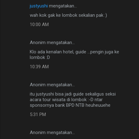
justyushi
mengatakan…
K
wah kok gak ke lombok sekalian pak :)
o
10:00 AM
m
e
Anonim mengatakan…
n
Klo ada kenalan hotel, guide ...pengin juga ke
t
lombok :D
a
10:39 AM
r
Anonim mengatakan…
itu justyushi bisa jadi guide sekaligus seksi
acara tour wisata di lombok :-D ntar
sponsornya bank BPD NTB heuheuuehe
5:31 PM
Anonim mengatakan…