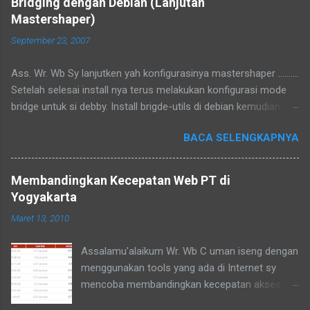
Bridging dengan Debian (Lanjutan
Mastershaper)
September 23, 2007
Ass. Wr. Wb Sy lanjutken yah konfigurasinya mastershaper ..........
Setelah selesai install nya terus melakukan konfigurasi mode
bridge untuk si debby. Install brigde-utils di debian kemudian
konfigurasi di /etc/network/interfaces tambahkan iface br0
BACA SELENGKAPNYA
inet manual bridge_ports eth1 eth2 bridge_maxwait 0
Konfigurasi di atas akan mengubah eth1 dan eth2 menjadi
bridge, gampangnya kalo kita colokan kabel utp ke eth1 ke
Membandingkan Kecepatan Web PT di
komputer 1 dan eth2 ke komputer 2 maka komputer 1 dan 2
Yogyakarta
menjadi terhubung, karena fungsinya bridge emang seperti itu
Maret 13, 2010
hehehehee :D Dengan perintah # brctl show akan terlihat bridge
nya Konfigurasi di atas minimalis,kalo mau lengkap baca
Assalamu'alaikum Wr. Wb C uman iseng dengan
manualnya :D hehehee. Ok bisa langsung di test Komp1---------
menggunakan tools yang ada di Internet sy
----eth1---eth2-------Internet misalnya nge ping ke internet.
mencoba membandingkan kecepatan akses ke
Kalo dahbisa berarti dah jalan, tinggal konfigurasi mastershaper
web-web Perguruan Tinggi di yogyakarta yang
nya untuk membuat aturan shaping. karena mode nya GUI dan