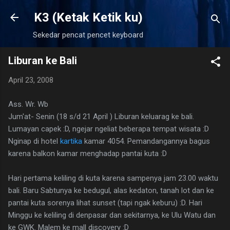
Langsung ke konten utama
K3 (Ketak Ketik ku)
Sekedar pencat pencet keyboard
Liburan ke Bali
April 23, 2008
Ass. Wr. Wb
Jum'at- Senin (18 s/d 21 April ) Liburan keluarag ke bali.
Lumayan capek :D, ngejar ngeliat beberapa tempat wisata :D
Nginap di hotel
kartika
kamar 4054. Pemandangannya bagus
karena balkon kamar menghadap pantai kuta :D
Hari pertama keliling di kuta karena sampenya jam 23.00 waktu
bali. Baru Sabtunya ke bedugul, alas kedaton, tanah lot dan ke
pantai kuta sorenya lihat sunset (tapi ngak keburu) :D. Hari
Minggu ke keliling di denpasar dan sekitarnya, ke Ulu Watu dan
ke GWK. Malem ke mall discovery :D