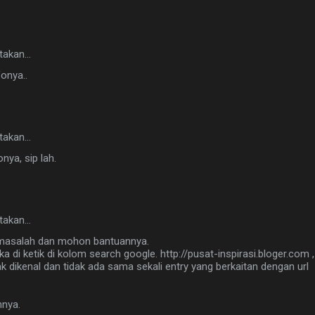
takan…
onya..
takan…
nya, sip lah.
takan…
masalah dan mohon bantuannya.
ka di ketik di kolom search google. http://pusat-inspirasi.bloger.com ,
dak dikenal dan tidak ada sama sekali entry yang berkaitan dengan url
nya.