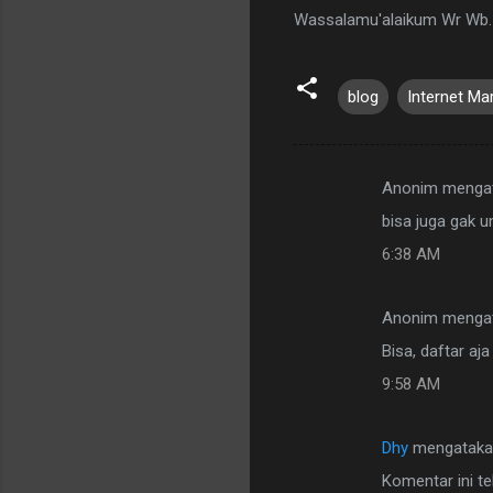
Wassalamu'alaikum Wr Wb.
blog
Internet Ma
Anonim menga
K
bisa juga gak u
o
6:38 AM
m
e
Anonim menga
n
Bisa, daftar a
t
a
9:58 AM
r
Dhy
mengataka
Komentar ini te