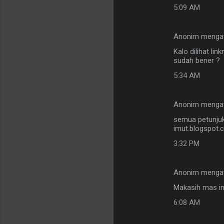
5:09 AM
Anonim menga
Kalo dilihat li
sudah bener ?
5:34 AM
Anonim menga
semua petunjuk 
imut.blogspot.
3:32 PM
Anonim menga
Makasih mas inf
6:08 AM