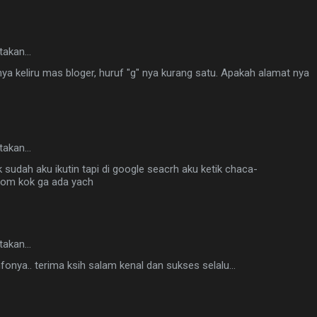
takan…
nknya keliru mas bloger, huruf "g" nya kurang satu. Apakah alamat nya
takan…
sudah aku ikutin tapi di google seacrh aku ketik chaca-
com kok ga ada yach
takan…
onya.. terima ksih salam kenal dan sukses selalu...