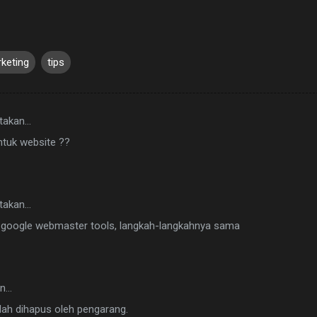
rketing
tips
takan…
ntuk website ??
takan…
ja google webmaster tools, langkah-langkahnya sama
n…
lah dihapus oleh pengarang.