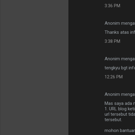
3:36 PM
Anonim menga
Thanks atas inf
3:38 PM
Anonim menga
tengkyu bgt info
12:26 PM
Anonim menga
Mas saya ada 
1. URL blog keti
url tersebut ti
tersebut.
mohon bantuan