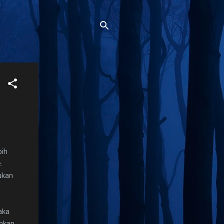
bih
.
ukan
aka
ahkan