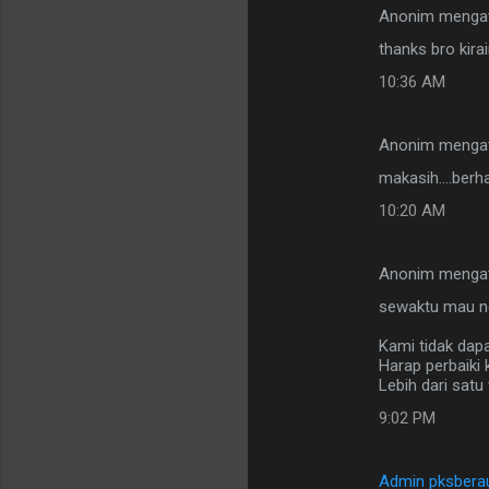
Anonim menga
thanks bro kira
10:36 AM
Anonim menga
makasih....berha
10:20 AM
Anonim menga
sewaktu mau ng
Kami tidak dap
Harap perbaiki 
Lebih dari satu
9:02 PM
Admin pksbera