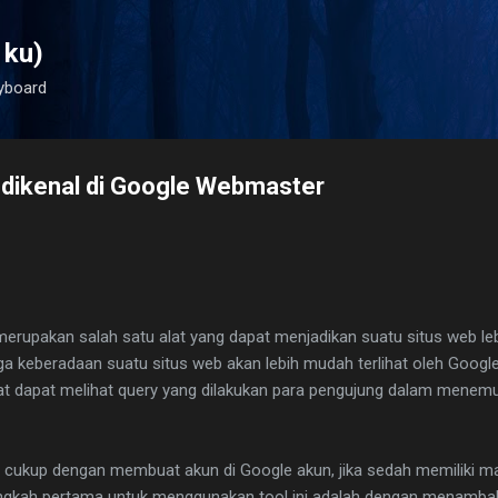
Langsung ke konten utama
 ku)
yboard
dikenal di Google Webmaster
rupakan salah satu alat yang dapat menjadikan suatu situs web le
ga keberadaan suatu situs web akan lebih mudah terlihat oleh Google
pat dapat melihat query yang dilakukan para pengujung dalam menem
i cukup dengan membuat akun di Google akun, jika sedah memiliki m
angkah pertama untuk menggunakan tool ini adalah dengan menamb