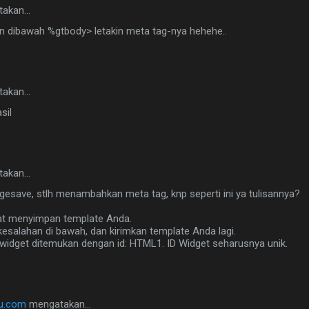
takan…
in dibawah %gtbody> letakin meta tag-nya hehehe..
takan…
sil
takan…
esave, stlh menambahkan meta tag, knp seperti ini ya tulisannya?
at menyimpan template Anda.
kesalahan di bawah, dan kirimkan template Anda lagi.
 widget ditemukan dengan id: HTML1. ID Widget seharusnya unik.
u.com
mengatakan…