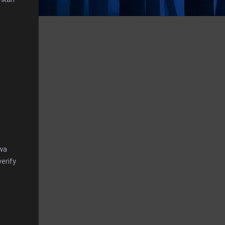
hwa
erify