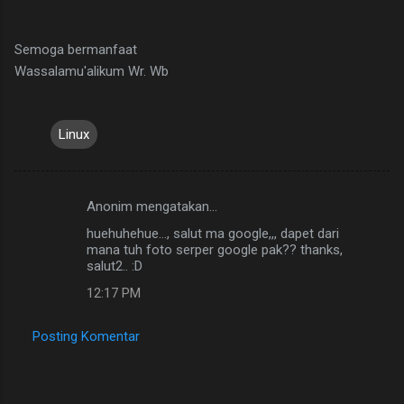
Semoga bermanfaat
Wassalamu'alikum Wr. Wb
Linux
Anonim mengatakan…
K
huehuhehue..., salut ma google,,, dapet dari
o
mana tuh foto serper google pak?? thanks,
m
salut2.. :D
e
12:17 PM
n
Posting Komentar
t
a
r