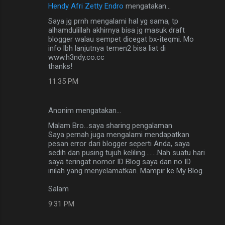
Hendy Afri Zetty Endro
mengatakan…
Saya jg prnh mengalami hal yg sama, tp
alhamdulillah akhirnya bisa jg masuk draft
blogger walau sempet dicegat bx-iteqmi. Mo
info lbh lanjutnya temen2 bisa liat di
www.h3ndy.co.cc
thanks!
11:35 PM
Anonim mengatakan…
Malam Bro...saya sharing pengalaman
Saya pernah juga mengalami mendapatkan
pesan error dari blogger seperti Anda, saya
sedih dan pusing tujuh keliling……..Nah suatu hari
saya teringat nomor ID Blog saya dan no ID
inilah yang menyelamatkan. Mampir ke My Blog
Salam
9:31 PM