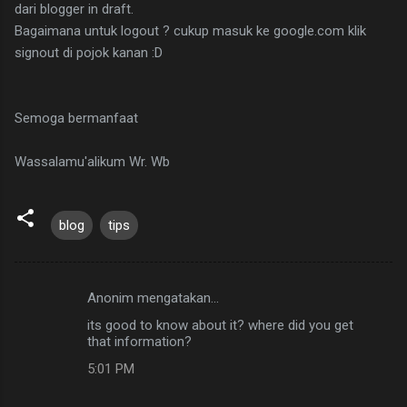
dari blogger in draft.
Bagaimana untuk logout ? cukup masuk ke google.com klik
signout di pojok kanan :D
Semoga bermanfaat
Wassalamu'alikum Wr. Wb
blog
tips
Anonim mengatakan…
K
its good to know about it? where did you get
o
that information?
m
5:01 PM
e