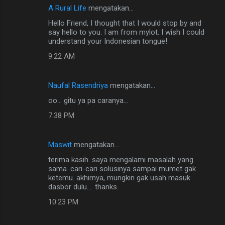
n
A Rural Life
mengatakan…
t
Hello Friend, I thought that I would stop by and
a
say hello to you. I am from mylot. I wish I could
understand your Indonesian tongue!
r
9:22 AM
Naufal Rasendriya
mengatakan…
oo... gitu ya pa caranya...
7:38 PM
Maswit
mengatakan…
terima kasih. saya mengalami masalah yang
sama. cari-cari solusinya sampai mumet gak
ketemu. akhirnya, mungkin gak usah masuk
dasbor dulu.... thanks.
10:23 PM