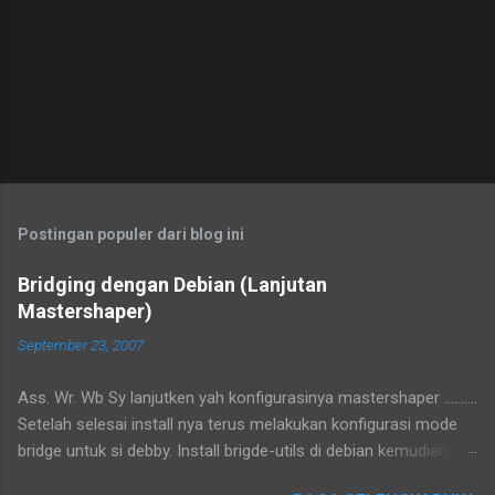
Postingan populer dari blog ini
Bridging dengan Debian (Lanjutan
Mastershaper)
September 23, 2007
Ass. Wr. Wb Sy lanjutken yah konfigurasinya mastershaper ..........
Setelah selesai install nya terus melakukan konfigurasi mode
bridge untuk si debby. Install brigde-utils di debian kemudian
konfigurasi di /etc/network/interfaces tambahkan iface br0