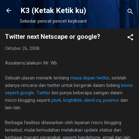
Langsung ke konten utama
K3 (Ketak Ketik ku)
Sekedar pencat pencet keyboard
Twitter next Netscape or google?
Oktober 26, 2008
Assalamu'alaikum Wr. Wb
Sebuah ulasan menarik tentang
masa depan twitter
, setelah
adanya rencana dari twitter untuk bergerak dalam bidang
bisnis
seperti google
.
Twitter
kini punya beberapa saingan dalam
micro blogging seperti
plurk,
brightkite,
identi.ca
,
pownce
dan
lain-lain.
Berbagai fasilitas ditawarkan oleh layanan micro blogging
tersebut, mulai kemudahan melakukan update status dari
berbagai macam perangkat, seperti handphone, email dan lain