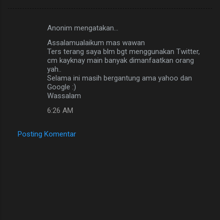
Anonim mengatakan…
K
Assalamualaikum mas wawan
o
Ters terang saya blm bgt menggunakan Twitter,
m
cm kayknay main banyak dimanfaatkan orang
yah..
e
Selama ini masih bergantung ama yahoo dan
Google :)
n
Wassalam
t
6:26 AM
a
r
Posting Komentar