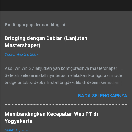
Postingan populer dari blog ini
Bridging dengan Debian (Lanjutan
Mastershaper)
September 23, 2007
Ass. Wr. Wb Sy lanjutken yah konfigurasinya mastershaper ..........
Setelah selesai install nya terus melakukan konfigurasi mode
bridge untuk si debby. Install brigde-utils di debian kemudian
konfigurasi di /etc/network/interfaces tambahkan iface br0
BACA SELENGKAPNYA
inet manual bridge_ports eth1 eth2 bridge_maxwait 0
Konfigurasi di atas akan mengubah eth1 dan eth2 menjadi
bridge, gampangnya kalo kita colokan kabel utp ke eth1 ke
Membandingkan Kecepatan Web PT di
komputer 1 dan eth2 ke komputer 2 maka komputer 1 dan 2
Yogyakarta
menjadi terhubung, karena fungsinya bridge emang seperti itu
Maret 13, 2010
hehehehee :D Dengan perintah # brctl show akan terlihat bridge