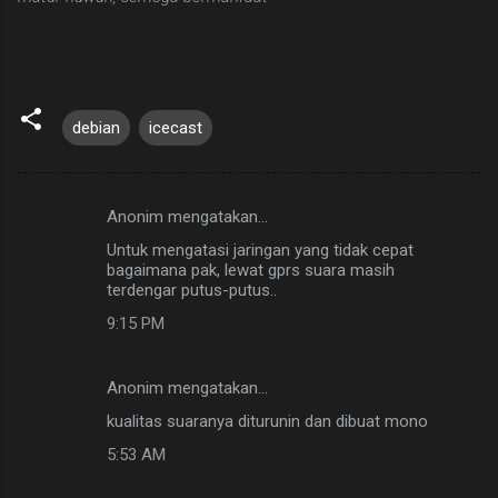
debian
icecast
Anonim mengatakan…
K
Untuk mengatasi jaringan yang tidak cepat
o
bagaimana pak, lewat gprs suara masih
m
terdengar putus-putus..
e
9:15 PM
n
t
Anonim mengatakan…
a
kualitas suaranya diturunin dan dibuat mono
r
5:53 AM