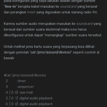
pada konfigurasi yang saya lakukan adalah dengan sumber
"
line-in
" berupka kabel masukan ke
soundcard
yang berasal
dari perangkat
mixer
yang digunakan untuk siarang radio fm.
Karena sumber audio merupakan masukan ke
soundcard
yang
berasal dari sumber suara eksternal maka ices harus
dikonfigurasi untuk dapat "menangkap" sumber suara tersebut.
Untuk melihat jenis kartu suara yang terpasang bisa dilihat
dengan perintah '
cat /proc/asound/devices
" seperti contoh di
bawah
#cat /proc/asound/devices
2: : timer
3: : sequencer
4: [ 0- 0]: raw midi
5: [ 0- 1]: digital audio playback
6: [ 0- 0]: digital audio playback