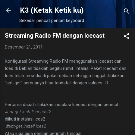
Langsung ke konten utama
K3 (Ketak Ketik ku)
Sekedar pencat pencet keyboard
Streaming Radio FM dengan Icecast
Desember 21, 2011
K
onfigurasi Streaming Radio FM menggunakan Icecast dan
Ices di Debian tidaklah begitu rumit. Intalasi Paket Icecast dan
Ices telah tersedia di paket debian sehingga tinggal dilakukan
"apt-get" semuanya bisa terinstall dengan sukses. :D
Pertama dapat dilakukan instalasi Icecast dengan perintah
#apt-get install icecast2
diikuti instalasi ices2
#apt-get install ices2
Atau juga bisa dengan perintah tunggal