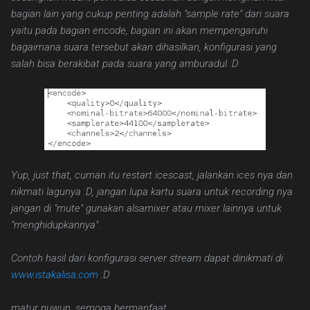
bagian lain yang cukup penting adalah "sample rate" dari suara
yaitu pada bagian encode, bagian ini akan mempengaruhi
bagaimana suara tersebut akan dihasilkan, konfigurasi yang
salah bisa berakibat pada suara yang amburadul :D
Yup, just that, cuman itu restart icescast, jalankan ices nya dan
nikmati lagunya :D, jangan lupa kartu suara untuk recording nya
jangan di "mute" gunakan alsamixer atau mixer lainnya untuk
"menghidupkannya".
Contoh hasil dari konfigurasi server stream dapat dinikmati di
www.istakalisa.com
:D
matur nuwun, semoga bermanfaat