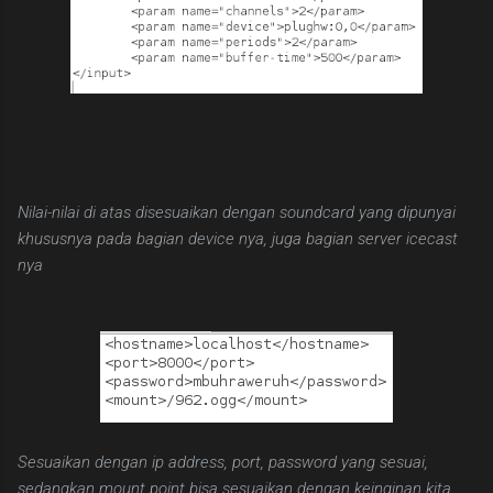
Nilai-nilai di atas disesuaikan dengan soundcard yang dipunyai
khususnya pada bagian device nya, juga bagian server icecast
nya
Sesuaikan dengan ip address, port, password yang sesuai,
sedangkan mount point bisa sesuaikan dengan keinginan kita.