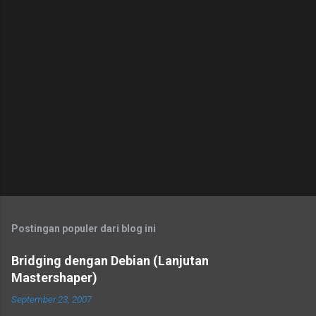
m
e
n
t
a
r
Postingan populer dari blog ini
Bridging dengan Debian (Lanjutan
Mastershaper)
September 23, 2007