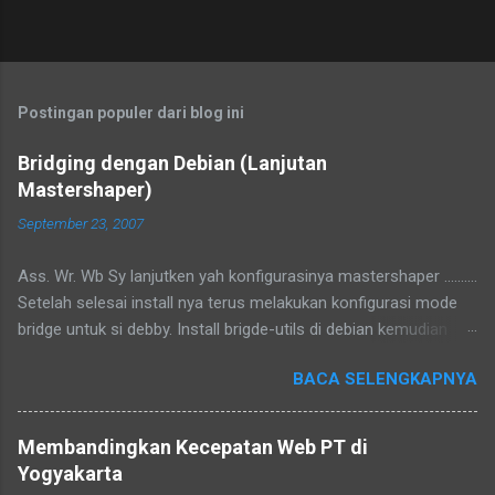
Postingan populer dari blog ini
Bridging dengan Debian (Lanjutan
Mastershaper)
September 23, 2007
Ass. Wr. Wb Sy lanjutken yah konfigurasinya mastershaper ..........
Setelah selesai install nya terus melakukan konfigurasi mode
bridge untuk si debby. Install brigde-utils di debian kemudian
konfigurasi di /etc/network/interfaces tambahkan iface br0
BACA SELENGKAPNYA
inet manual bridge_ports eth1 eth2 bridge_maxwait 0
Konfigurasi di atas akan mengubah eth1 dan eth2 menjadi
bridge, gampangnya kalo kita colokan kabel utp ke eth1 ke
Membandingkan Kecepatan Web PT di
komputer 1 dan eth2 ke komputer 2 maka komputer 1 dan 2
Yogyakarta
menjadi terhubung, karena fungsinya bridge emang seperti itu