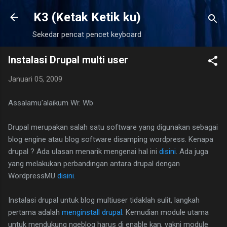
Langsung ke konten utama
K3 (Ketak Ketik ku)
Sekedar pencat pencet keyboard
Instalasi Drupal multi user
Januari 05, 2009
Assalamu'alaikum Wr. Wb
D
rupal merupakan salah satu software yang digunakan sebagai
blog engine atau blog software disamping wordpress. Kenapa
drupal ? Ada ulasan menarik mengenai hal ini
disini
. Ada juga
yang melakukan perbandingan antara drupal dengan
WordpressMU
disini.
Instalasi drupal untuk blog multiuser tidaklah sulit, langkah
pertama adalah
menginstall drupal
. Kemudian module utama
untuk mendukung ngeblog harus di enable kan, yakni module