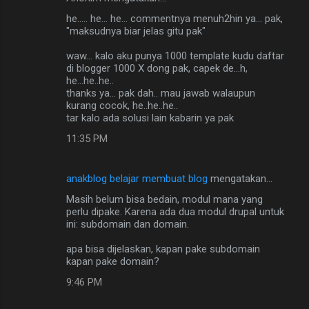
he..... he... he... commentnya menuh2hin ya... pak,
"maksudnya biar jelas gitu pak"
waw... kalo aku punya 1000 template kudu daftar
di blogger 1000 X dong pak, capek de...h,
he...he..he..
thanks ya... pak dah.. mau jawab walaupun
kurang cocok, he..he..he..
tar kalo ada solusi lain kabarin ya pak
11:35 PM
anakblog belajar membuat blog
mengatakan…
Masih belum bisa bedain, modul mana yang
perlu dipake. Karena ada dua modul drupal untuk
ini: subdomain dan domain.
apa bisa dijelaskan, kapan pake subdomain
kapan pake domain?
9:46 PM