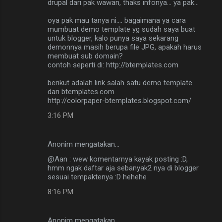
drupal dari pak wawan, thaks infonya... ya pak...
a
oya pak mau tanya ni.... bagaimana ya cara
r
mumbuat demo template yg sudah saya buat
untuk blogger, kalo punya saya sekarang
demonnya masih berupa file JPG, apakah harus
membuat sub domain?
contoh seperti di: http://btemplates.com
berikut adalah link salah satu demo template
dari btemplates.com
http://colorpaper-btemplates.blogspot.com/
3:16 PM
Anonim mengatakan…
@Aan : wew komentarnya kayak posting :D,
hmm ngak daftar aja sebanyak2 nya di blogger
sesuai tempaktenya :D hehehe
8:16 PM
Anonim mengatakan…