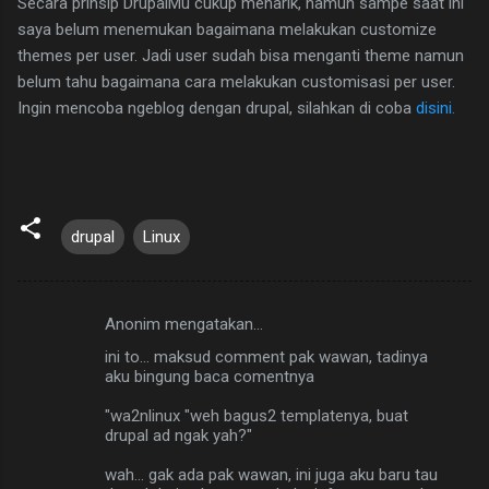
Secara prinsip DrupalMu cukup menarik, namun sampe saat ini
saya belum menemukan bagaimana melakukan customize
themes per user. Jadi user sudah bisa menganti theme namun
belum tahu bagaimana cara melakukan customisasi per user.
Ingin mencoba ngeblog dengan drupal, silahkan di coba
disini.
drupal
Linux
Anonim mengatakan…
K
ini to... maksud comment pak wawan, tadinya
o
aku bingung baca comentnya
m
"wa2nlinux "weh bagus2 templatenya, buat
e
drupal ad ngak yah?"
n
wah... gak ada pak wawan, ini juga aku baru tau
t